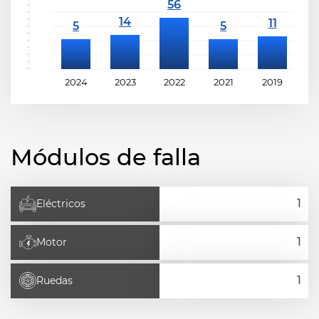
2024
2023
2022
2021
2019
2
Módulos de falla
Eléctricos
Motor
Ruedas