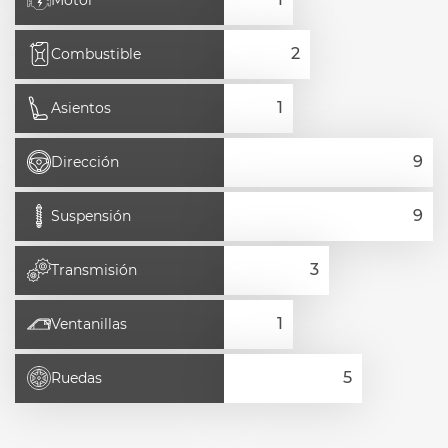
Motor
Combustible
Asientos
Dirección
Suspensión
Transmisión
Ventanillas
Ruedas