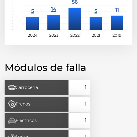
2024
2023
2022
2021
2019
2
Módulos de falla
Carrocería
Frenos
Eléctricos