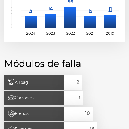
2024
2023
2022
2021
2019
2
Módulos de falla
Airbag
Carrocería
Frenos