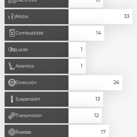
Eléctricos
Motor
Combustible
Luces
Asientos
Dirección
Suspensión
Transmisión
Ruedas