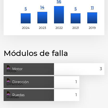
2024
2023
2022
2021
2019
2
Módulos de falla
Motor
Dirección
Ruedas