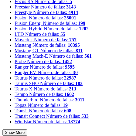
Focus RS
Número de fallas:
5
Freestar
Número de fallas:
3143
Freestyle
Número de fallas:
4914
Fusion
Número de fallas:
25001
Fusion Energi
Número de fallas:
199
Fusion Hybrid
Número de fallas:
1202
LTD
Número de fallas:
55
Maverick
Número de fallas:
757
Mustang
Número de fallas:
10395
Mustang GT
Número de fallas:
811
Mustang Mach-E
Número de fallas:
561
Probe
Número de fallas:
1452
Ranger
Número de fallas:
9595
Ranger EV
Número de fallas:
30
Taurus
Número de fallas:
22987
Taurus SHO
Número de fallas:
183
Taurus X
Número de fallas:
213
Tempo
Número de fallas:
1602
Thunderbird
Número de fallas:
3011
Topaz
Número de fallas:
19
Transit
Número de fallas:
608
Transit Connect
Número de fallas:
533
Windstar
Número de fallas:
18774
Show More