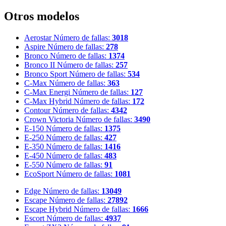
Otros modelos
Aerostar
Número de fallas:
3018
Aspire
Número de fallas:
278
Bronco
Número de fallas:
1374
Bronco II
Número de fallas:
257
Bronco Sport
Número de fallas:
534
C-Max
Número de fallas:
363
C-Max Energi
Número de fallas:
127
C-Max Hybrid
Número de fallas:
172
Contour
Número de fallas:
4342
Crown Victoria
Número de fallas:
3490
E-150
Número de fallas:
1375
E-250
Número de fallas:
427
E-350
Número de fallas:
1416
E-450
Número de fallas:
483
E-550
Número de fallas:
91
EcoSport
Número de fallas:
1081
Edge
Número de fallas:
13049
Escape
Número de fallas:
27892
Escape Hybrid
Número de fallas:
1666
Escort
Número de fallas:
4937