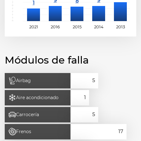
2021
2016
2015
2014
2013
2
Módulos de falla
Airbag
Aire acondicionado
Carrocería
Frenos