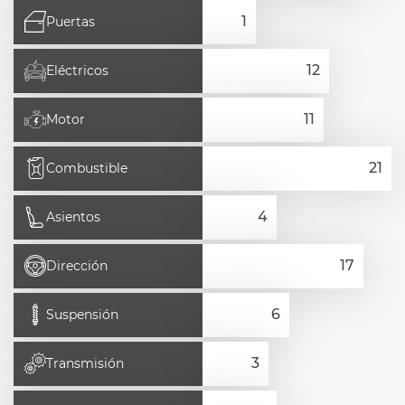
Puertas
Eléctricos
Motor
Combustible
Asientos
Dirección
Suspensión
Transmisión