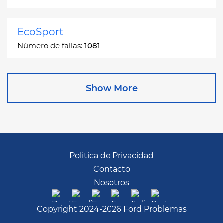
EcoSport
Número de fallas:
1081
Edge
Show More
Número de fallas:
13049
Escape
Número de fallas:
27892
Politica de Privacidad
Contacto
Escape Hybrid
Nosotros
Número de fallas:
1666
Copyright 2024-2026 Ford Problemas