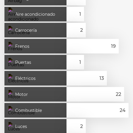
Aire acondicionado
Carrocería
Frenos
Puertas
Eléctricos
Motor
Combustible
Luces