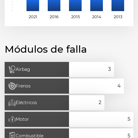
2021
2016
2015
2014
2013
2
Módulos de falla
Airbag
Frenos
Eléctricos
Motor
Combustible