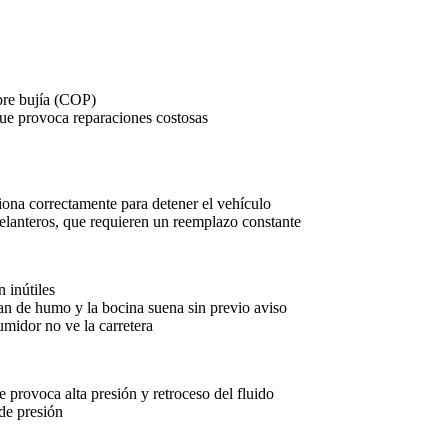
obre bujía (COP)
que provoca reparaciones costosas
iona correctamente para detener el vehículo
 delanteros, que requieren un reemplazo constante
 inútiles
nan de humo y la bocina suena sin previo aviso
umidor no ve la carretera
e provoca alta presión y retroceso del fluido
 de presión