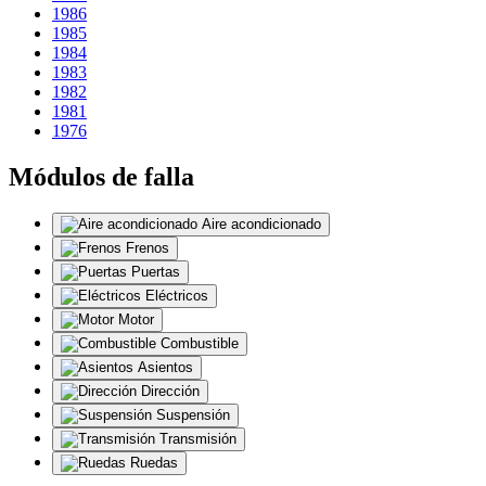
1986
1985
1984
1983
1982
1981
1976
Módulos de falla
Aire acondicionado
Frenos
Puertas
Eléctricos
Motor
Combustible
Asientos
Dirección
Suspensión
Transmisión
Ruedas