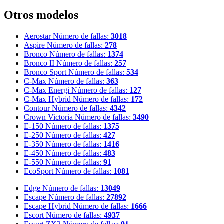
Otros modelos
Aerostar
Número de fallas:
3018
Aspire
Número de fallas:
278
Bronco
Número de fallas:
1374
Bronco II
Número de fallas:
257
Bronco Sport
Número de fallas:
534
C-Max
Número de fallas:
363
C-Max Energi
Número de fallas:
127
C-Max Hybrid
Número de fallas:
172
Contour
Número de fallas:
4342
Crown Victoria
Número de fallas:
3490
E-150
Número de fallas:
1375
E-250
Número de fallas:
427
E-350
Número de fallas:
1416
E-450
Número de fallas:
483
E-550
Número de fallas:
91
EcoSport
Número de fallas:
1081
Edge
Número de fallas:
13049
Escape
Número de fallas:
27892
Escape Hybrid
Número de fallas:
1666
Escort
Número de fallas:
4937