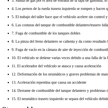
3. Salida de gas por el área de entrada de la tapa de gasolina, 
4. Los pernos de la rueda trasera izquierda se rompen y hacen 
5. El trabajo del taller hace que el vehículo acelere sin control 
6. Las costuras del tanque de combustible delantero/trasero fall
7. Fuga de combustible de los tanques dobles
8. La pinza del freno delantero se calienta y da como resultado 
9. Fuga de vacío en la cámara de aire de inyección de combusti
10. El vehículo se detiene varias veces debido a una falla de l
11. El acelerador del vehículo se atasca y causa aceleración
12. Deformación de los neumáticos y graves problemas de mane
13. Aceleración repentina que causa un accidente
14. Derrame de combustible del tanque delantero y problemas 
15. El neumático trasero izquierdo se separa del vehículo debido