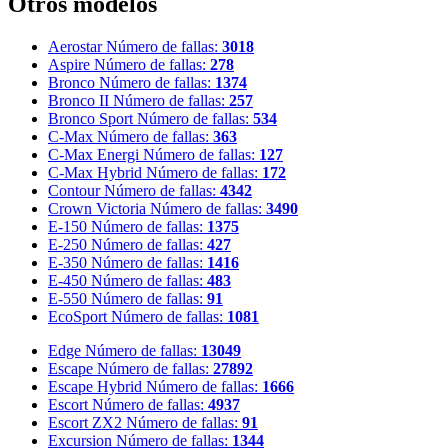
Otros modelos
Aerostar
Número de fallas:
3018
Aspire
Número de fallas:
278
Bronco
Número de fallas:
1374
Bronco II
Número de fallas:
257
Bronco Sport
Número de fallas:
534
C-Max
Número de fallas:
363
C-Max Energi
Número de fallas:
127
C-Max Hybrid
Número de fallas:
172
Contour
Número de fallas:
4342
Crown Victoria
Número de fallas:
3490
E-150
Número de fallas:
1375
E-250
Número de fallas:
427
E-350
Número de fallas:
1416
E-450
Número de fallas:
483
E-550
Número de fallas:
91
EcoSport
Número de fallas:
1081
Edge
Número de fallas:
13049
Escape
Número de fallas:
27892
Escape Hybrid
Número de fallas:
1666
Escort
Número de fallas:
4937
Escort ZX2
Número de fallas:
91
Excursion
Número de fallas:
1344