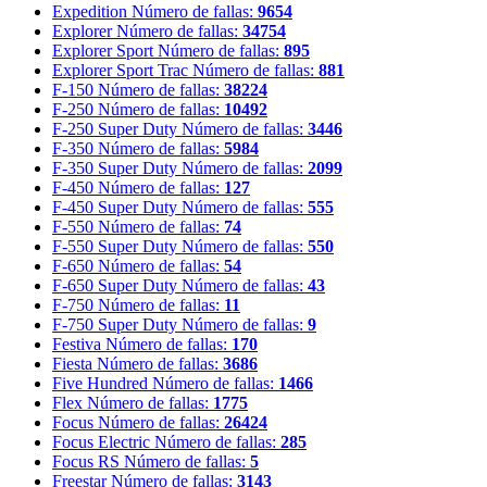
Expedition
Número de fallas:
9654
Explorer
Número de fallas:
34754
Explorer Sport
Número de fallas:
895
Explorer Sport Trac
Número de fallas:
881
F-150
Número de fallas:
38224
F-250
Número de fallas:
10492
F-250 Super Duty
Número de fallas:
3446
F-350
Número de fallas:
5984
F-350 Super Duty
Número de fallas:
2099
F-450
Número de fallas:
127
F-450 Super Duty
Número de fallas:
555
F-550
Número de fallas:
74
F-550 Super Duty
Número de fallas:
550
F-650
Número de fallas:
54
F-650 Super Duty
Número de fallas:
43
F-750
Número de fallas:
11
F-750 Super Duty
Número de fallas:
9
Festiva
Número de fallas:
170
Fiesta
Número de fallas:
3686
Five Hundred
Número de fallas:
1466
Flex
Número de fallas:
1775
Focus
Número de fallas:
26424
Focus Electric
Número de fallas:
285
Focus RS
Número de fallas:
5
Freestar
Número de fallas:
3143