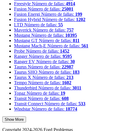
Freestyle
Número de fallas:
4914
Fusion
Número de fallas:
25001
Fusion Energi
Número de fallas:
199
Fusion Hybrid
Número de fallas:
1202
LTD
Número de fallas:
55
Maverick
Número de fallas:
757
Mustang
Número de fallas:
10395
Mustang GT
Número de fallas:
811
Mustang Mach-E
Número de fallas:
561
Probe
Número de fallas:
1452
Ranger
Número de fallas:
9595
Ranger EV
Número de fallas:
30
Taurus
Número de fallas:
22987
Taurus SHO
Número de fallas:
183
Taurus X
Número de fallas:
213
Tempo
Número de fallas:
1602
Thunderbird
Número de fallas:
3011
Topaz
Número de fallas:
19
Transit
Número de fallas:
608
Transit Connect
Número de fallas:
533
Windstar
Número de fallas:
18774
Show More
Copyright 2024-2026 Ford Problemas