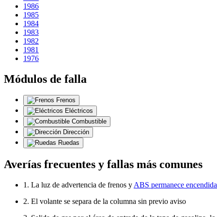
1986
1985
1984
1983
1982
1981
1976
Módulos de falla
Frenos
Eléctricos
Combustible
Dirección
Ruedas
Averías frecuentes y fallas más comunes
1. La luz de advertencia de frenos y
ABS permanece encendida
2. El volante se separa de la columna sin previo aviso